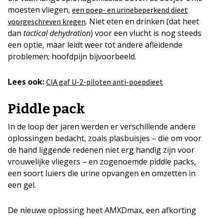
moesten vliegen,
een poep- en urinebeperkend dieet
. Niet eten en drinken (dat heet
voorgeschreven kregen
dan
tactical dehydration
) voor een vlucht is nog steeds
een optie, maar leidt weer tot andere afleidende
problemen; hoofdpijn bijvoorbeeld.
Lees ook:
CIA gaf U-2-piloten anti-poepdieet
Piddle pack
In de loop der jaren werden er verschillende andere
oplossingen bedacht, zoals plasbuisjes – die om voor
de hand liggende redenen niet erg handig zijn voor
vrouwelijke vliegers – en zogenoemde piddle packs,
een soort luiers die urine opvangen en omzetten in
een gel.
De nieuwe oplossing heet AMXDmax, een afkorting