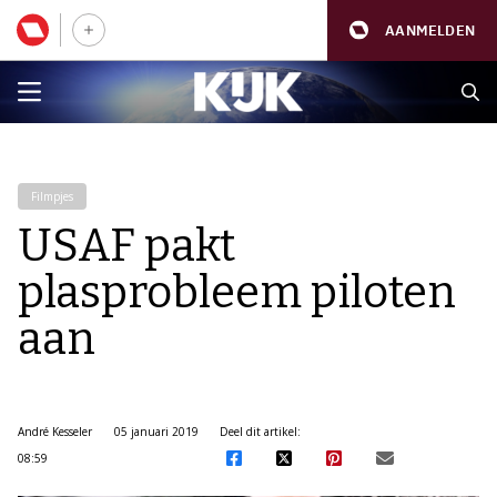
AANMELDEN
Filmpjes
USAF pakt
plasprobleem piloten
aan
André Kesseler
05 januari 2019
Deel dit artikel:
08:59