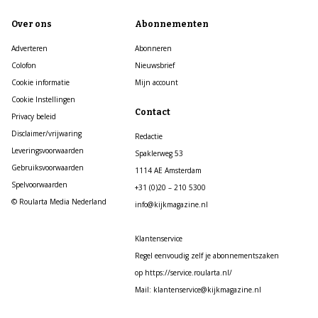
Over ons
Abonnementen
Adverteren
Abonneren
Colofon
Nieuwsbrief
Cookie informatie
Mijn account
Cookie Instellingen
Contact
Privacy beleid
Disclaimer/vrijwaring
Redactie
Leveringsvoorwaarden
Spaklerweg 53
Gebruiksvoorwaarden
1114 AE Amsterdam
Spelvoorwaarden
+31 (0)20 – 210 5300
© Roularta Media Nederland
info@kijkmagazine.nl
Klantenservice
Regel eenvoudig zelf je abonnementszaken
op https://service.roularta.nl/
Mail: klantenservice@kijkmagazine.nl