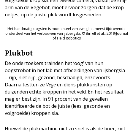
volgroeide krop sla. Een tweede camera, vlakbij de snij-
arm van de Vegebot, moet ervoor zorgen dat de krop
netjes, op de juiste plek wordt losgesneden.
Het handmatig oogsten is momenteel verreweg het meest tijdrovende
onderdeel van het verbouwen van ijsbergsla. © Birrell et al., 2019/Journal
of Field Robotics
Plukbot
De onderzoekers trainden het ‘oog’ van hun
oogstrobot in het lab met afbeeldingen van ijsbergsla
– rijp, niet rijp, gezond, beschadigd, enzovoorts.
Daarna testten ze
Vege
en diens plukkunsten op
duizenden echte kroppen in het veld. En het resultaat
mag er best zijn. In 91 procent van de gevallen
identificeerde de bot de juiste (lees: gezonde en
volgroeide) kroppen sla.
Hoewel de plukmachine niet zo snel is als de boer, ziet