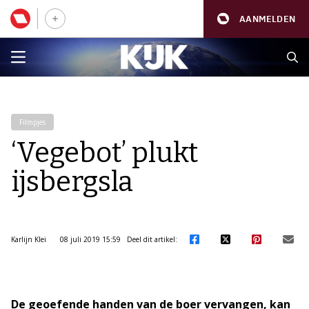
AANMELDEN
Filmpjes
‘Vegebot’ plukt
ijsbergsla
Karlijn Klei
08 juli 2019 15:59
Deel dit artikel:
De geoefende handen van de boer vervangen, kan