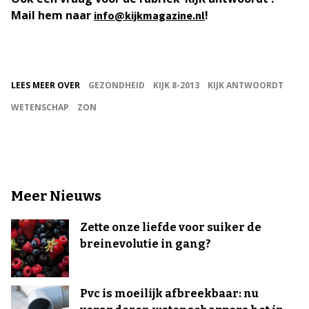
Mail hem naar
!
info@kijkmagazine.nl
LEES MEER OVER
GEZONDHEID
KIJK 8-2013
KIJK ANTWOORDT
WETENSCHAP
ZON
Meer Nieuws
Zette onze liefde voor suiker de
breinevolutie in gang?
Pvc is moeilijk afbreekbaar: nu