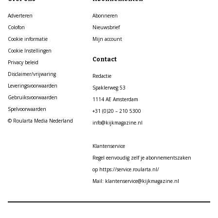
Adverteren
Abonneren
Colofon
Nieuwsbrief
Cookie informatie
Mijn account
Cookie Instellingen
Contact
Privacy beleid
Disclaimer/vrijwaring
Redactie
Leveringsvoorwaarden
Spaklerweg 53
Gebruiksvoorwaarden
1114 AE Amsterdam
Spelvoorwaarden
+31 (0)20 – 210 5300
© Roularta Media Nederland
info@kijkmagazine.nl
Klantenservice
Regel eenvoudig zelf je abonnementszaken
op https://service.roularta.nl/
Mail: klantenservice@kijkmagazine.nl