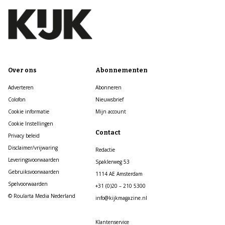
Over ons
Abonnementen
Adverteren
Abonneren
Colofon
Nieuwsbrief
Cookie informatie
Mijn account
Cookie Instellingen
Contact
Privacy beleid
Disclaimer/vrijwaring
Redactie
Leveringsvoorwaarden
Spaklerweg 53
Gebruiksvoorwaarden
1114 AE Amsterdam
Spelvoorwaarden
+31 (0)20 – 210 5300
© Roularta Media Nederland
info@kijkmagazine.nl
Klantenservice