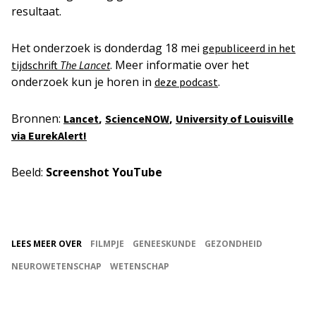
resultaat.
Het onderzoek is donderdag 18 mei
gepubliceerd in het
. Meer informatie over het
tijdschrift
The Lancet
onderzoek kun je horen in
.
deze podcast
Bronnen:
,
,
Lancet
ScienceNOW
University of Louisville
via EurekAlert!
Beeld:
Screenshot YouTube
LEES MEER OVER
FILMPJE
GENEESKUNDE
GEZONDHEID
NEUROWETENSCHAP
WETENSCHAP