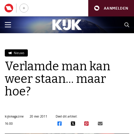
AANMELDEN
Nieuws
Verlamde man kan
weer staan… maar
hoe?
kijkmagazine
20 mei 2011
Deel dit artikel:
16:00