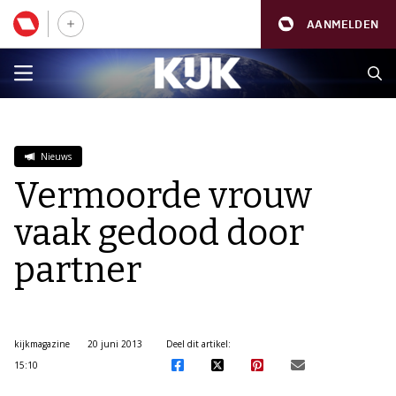
AANMELDEN
Nieuws
Vermoorde vrouw
vaak gedood door
partner
kijkmagazine
20 juni 2013
Deel dit artikel:
15:10