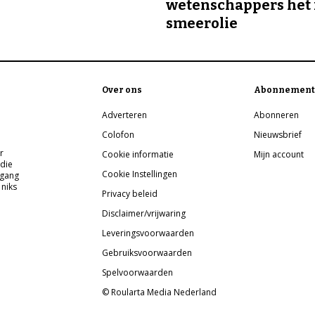
wetenschappers het 
smeerolie
Over ons
Abonnement
Adverteren
Abonneren
Colofon
Nieuwsbrief
r
Cookie informatie
Mijn account
 die
Cookie Instellingen
pgang
 niks
Privacy beleid
Disclaimer/vrijwaring
Leveringsvoorwaarden
Gebruiksvoorwaarden
Spelvoorwaarden
© Roularta Media Nederland