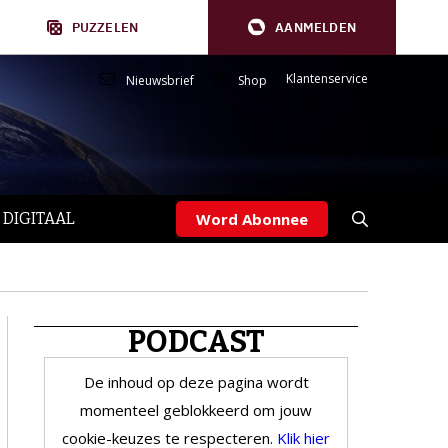
PUZZELEN
AANMELDEN
Klantenservice
Nieuwsbrief
Shop
 DIGITAAL
Word Abonnee
PODCAST
De inhoud op deze pagina wordt
momenteel geblokkeerd om jouw
cookie-keuzes te respecteren.
Klik hier