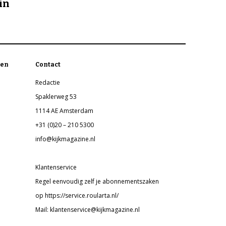
in
en
Contact
Redactie
Spaklerweg 53
1114 AE Amsterdam
+31 (0)20 – 210 5300
info@kijkmagazine.nl
Klantenservice
Regel eenvoudig zelf je abonnementszaken
op https://service.roularta.nl/
Mail: klantenservice@kijkmagazine.nl