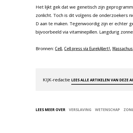
Het lijkt gek dat we genetisch zijn geprogramm
zonlicht. Toch is dit volgens de onderzoekers n
D aan te maken. Tegenwoordig zijn er echter g
bijvoorbeeld via vitaminepillen. Langdurig zonn
Bronnen:
,
Cell
Cell press via EurekAlert!,
Massachuse
KIJK-redactie
LEES ALLE ARTIKELEN VAN DEZE 
LEES MEER OVER
VERSLAVING
WETENSCHAP
ZONL