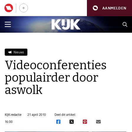
AANMELDEN
Nieuws
Videoconferenties
populairder door
aswolk
KIJK-redactie
21 april 2010
Deel dit artikel:
16:00