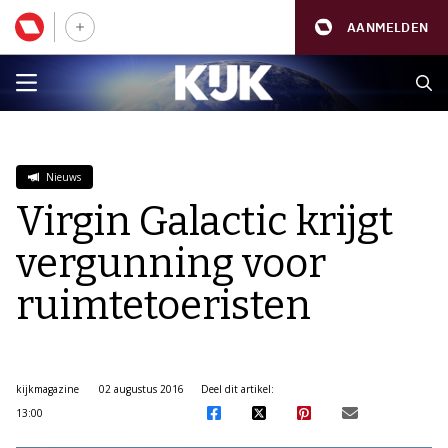
AANMELDEN
Nieuws
Virgin Galactic krijgt
vergunning voor
ruimtetoeristen
kijkmagazine
02 augustus 2016
Deel dit artikel:
13:00