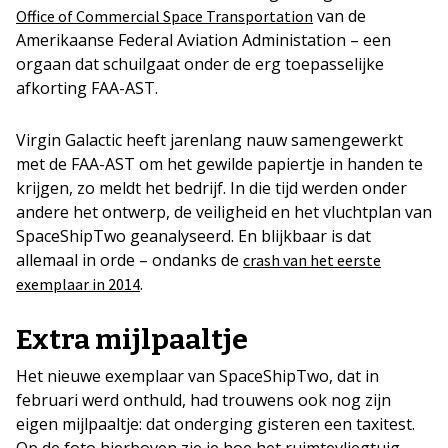
van de
Office of Commercial Space Transportation
Amerikaanse Federal Aviation Administation – een
orgaan dat schuilgaat onder de erg toepasselijke
afkorting FAA-AST.
Virgin Galactic heeft jarenlang nauw samengewerkt
met de FAA-AST om het gewilde papiertje in handen te
krijgen, zo meldt het bedrijf. In die tijd werden onder
andere het ontwerp, de veiligheid en het vluchtplan van
SpaceShipTwo geanalyseerd. En blijkbaar is dat
allemaal in orde – ondanks de
crash van het eerste
.
exemplaar in 2014
Extra mijlpaaltje
Het nieuwe exemplaar van SpaceShipTwo, dat in
februari werd onthuld, had trouwens ook nog zijn
eigen mijlpaaltje: dat onderging gisteren een taxitest.
Op de foto hierboven zie je hoe het ruimtevliegtuig