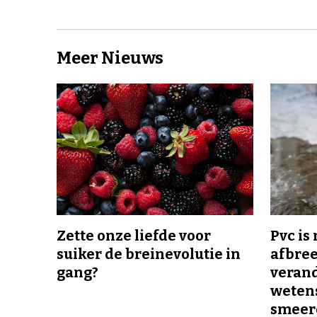
Meer Nieuws
Zette onze liefde voor
Pvc is
suiker de breinevolutie in
afbree
gang?
veran
wetens
smeer