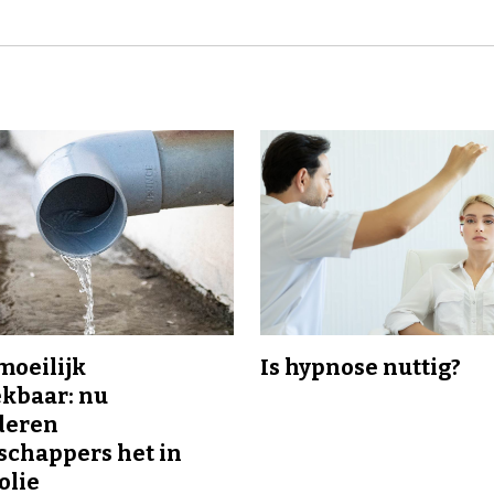
 moeilijk
Is hypnose nuttig?
kbaar: nu
deren
chappers het in
olie