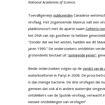
National Academies of Science.
Toevalligerwijs
Canadese wetensch
publiceerden
virofaag. Het zogenoemde Mavirus valt een vir
planktonsoort met de aparte naam
Cafeteria roe
het DNA van zijn gastheer te hebben genesteld.
“Zonder dat we het wisten, hadden we dit Mavir
jaren 1990.” De onderzoekers ontdekten verder
grotendeels bestaat uit
; gen
‘springende genen’
Beide onderzoeken volgen op de
vondst van de a
waterkoeltoren in Parijs in 2008. De prooi betro
is dan menige bacterie. De drie virofagen die 
gemeen dat ook al in andere waterrijke omgevin
ontdekkers van de Sputnik-virofaag, verwacht i
nieuwe ontdekkingen van virofagen”.