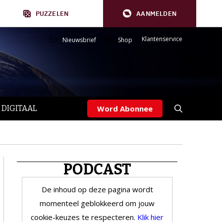
PUZZELEN
AANMELDEN
Klantenservice
Nieuwsbrief
Shop
 DIGITAAL
Word Abonnee
PODCAST
De inhoud op deze pagina wordt
momenteel geblokkeerd om jouw
cookie-keuzes te respecteren.
Klik hier