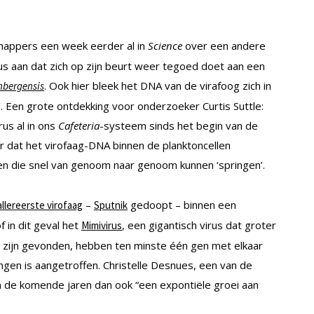
appers een week eerder al in
Science
over een andere
us aan dat zich op zijn beurt weer tegoed doet aan een
. Ook hier bleek het DNA van de virafoog zich in
nbergensis
 Een grote ontdekking voor onderzoeker Curtis Suttle:
us al in ons
Cafeteria
-systeem sinds het begin van de
 dat het virofaag-DNA binnen de planktoncellen
en die snel van genoom naar genoom kunnen ‘springen’.
–
gedoopt – binnen een
llereerste virofaag
Sputnik
f in dit geval het
, een gigantisch virus dat groter
Mimivirus
nu zijn gevonden, hebben ten minste één gen met elkaar
gen is aangetroffen. Christelle Desnues, een van de
n de komende jaren dan ook “een expontiële groei aan