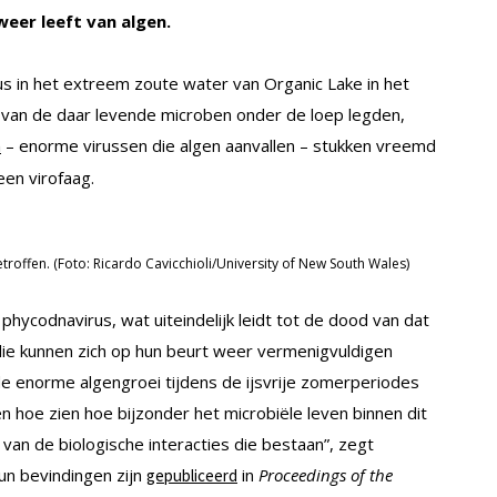
weer leeft van algen.
s in het extreem zoute water van Organic Lake in het
 van de daar levende microben onder de loep legden,
– enorme virussen die algen aanvallen – stukken vreemd
n
een virofaag.
roffen. (Foto: Ricardo Cavicchioli/University of New South Wales)
phycodnavirus, wat uiteindelijk leidt tot de dood van dat
t die kunnen zich op hun beurt weer vermenigvuldigen
de enorme algengroei tijdens de ijsvrije zomerperiodes
en hoe zien hoe bijzonder het microbiële leven binnen dit
van de biologische interacties die bestaan”, zegt
un bevindingen zijn
in
Proceedings of the
gepubliceerd