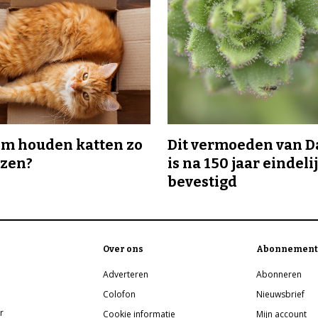
m houden katten zo
Dit vermoeden van 
ozen?
is na 150 jaar eindeli
bevestigd
Over ons
Abonnement
Adverteren
Abonneren
Colofon
Nieuwsbrief
r
Cookie informatie
Mijn account