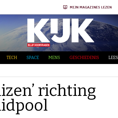
MIJN MAGAZINES LEZEN
TECH
SPACE
MENS
GESCHIEDENIS
LEES
izen’ richting
idpool