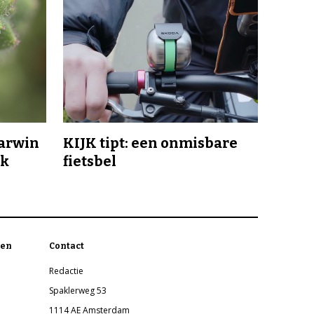
Darwin
KIJK tipt: een onmisbare
jk
fietsbel
en
Contact
Redactie
Spaklerweg 53
1114 AE Amsterdam