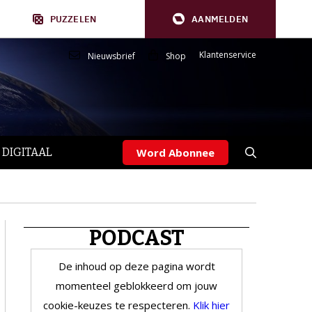
PUZZELEN
AANMELDEN
Klantenservice
Nieuwsbrief
Shop
 DIGITAAL
Word Abonnee
PODCAST
De inhoud op deze pagina wordt
momenteel geblokkeerd om jouw
cookie-keuzes te respecteren.
Klik hier