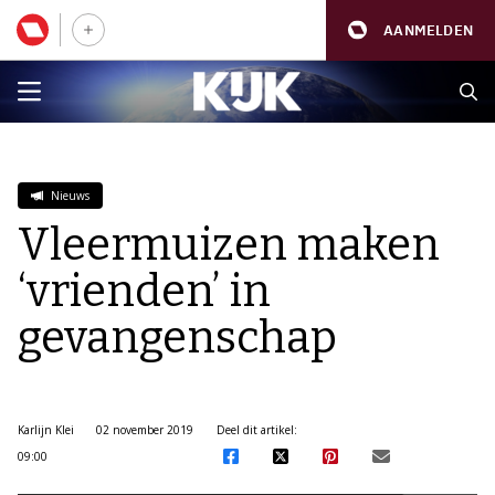
AANMELDEN
Nieuws
Vleermuizen maken
‘vrienden’ in
gevangenschap
Karlijn Klei
02 november 2019
Deel dit artikel:
09:00