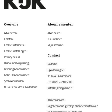
Over ons
Abonnementen
Adverteren
Abonneren
Colofon
Nieuwsbrief
Cookie informatie
Mijn account
Cookie Instellingen
Contact
Privacy beleid
Disclaimer/vrijwaring
Redactie
Leveringsvoorwaarden
Spaklerweg 53
Gebruiksvoorwaarden
1114 AE Amsterdam
Spelvoorwaarden
+31 (0)20 – 210 5300
© Roularta Media Nederland
info@kijkmagazine.nl
Klantenservice
Regel eenvoudig zelf je abonnementszaken