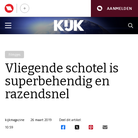
AANMELDEN
Filmpjes
Vliegende schotel is
superbehendig en
razendsnel
kijkmagazine
26 maart 2019
Deel dit artikel:
10:59