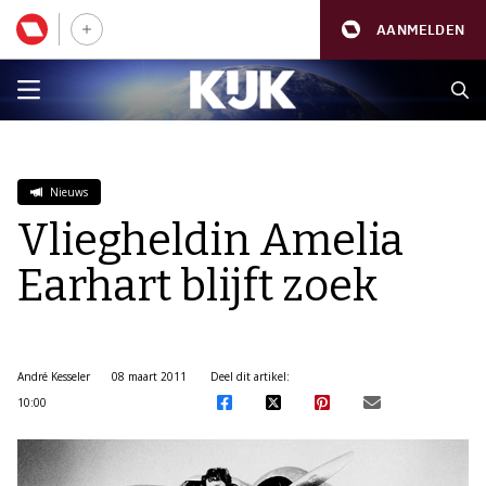
AANMELDEN
Nieuws
Vliegheldin Amelia
Earhart blijft zoek
André Kesseler
08 maart 2011
Deel dit artikel:
10:00