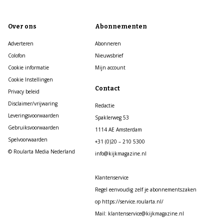
Over ons
Abonnementen
Adverteren
Abonneren
Colofon
Nieuwsbrief
Cookie informatie
Mijn account
Cookie Instellingen
Contact
Privacy beleid
Disclaimer/vrijwaring
Redactie
Leveringsvoorwaarden
Spaklerweg 53
Gebruiksvoorwaarden
1114 AE Amsterdam
Spelvoorwaarden
+31 (0)20 – 210 5300
© Roularta Media Nederland
info@kijkmagazine.nl
Klantenservice
Regel eenvoudig zelf je abonnementszaken
op https://service.roularta.nl/
Mail: klantenservice@kijkmagazine.nl