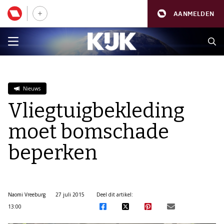
AANMELDEN
Nieuws
Vliegtuigbekleding
moet bomschade
beperken
Naomi Vreeburg
27 juli 2015
Deel dit artikel:
13:00