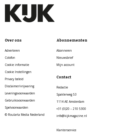
Over ons
Abonnementen
Adverteren
Abonneren
Colofon
Nieuwsbrief
Cookie informatie
Mijn account
Cookie Instellingen
Contact
Privacy beleid
Disclaimer/vrijwaring
Redactie
Leveringsvoorwaarden
Spaklerweg 53
Gebruiksvoorwaarden
1114 AE Amsterdam
Spelvoorwaarden
+31 (0)20 – 210 5300
© Roularta Media Nederland
info@kijkmagazine.nl
Klantenservice