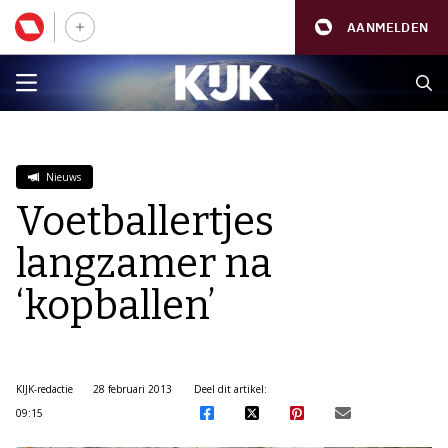
AANMELDEN
Nieuws
Voetballertjes
langzamer na
‘kopballen’
KIJK-redactie
28 februari 2013
Deel dit artikel:
09:15