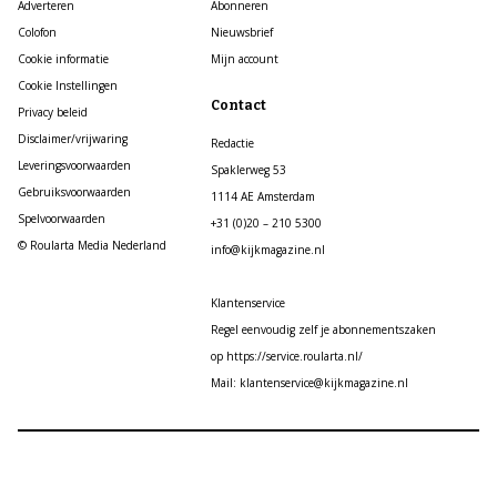
Adverteren
Abonneren
Colofon
Nieuwsbrief
Cookie informatie
Mijn account
Cookie Instellingen
Contact
Privacy beleid
Disclaimer/vrijwaring
Redactie
Leveringsvoorwaarden
Spaklerweg 53
Gebruiksvoorwaarden
1114 AE Amsterdam
Spelvoorwaarden
+31 (0)20 – 210 5300
© Roularta Media Nederland
info@kijkmagazine.nl
Klantenservice
Regel eenvoudig zelf je abonnementszaken
op https://service.roularta.nl/
Mail: klantenservice@kijkmagazine.nl