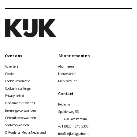
Over ons
Abonnementen
Adverteren
Abonneren
Colofon
Nieuwsbrief
Cookie informatie
Mijn account
Cookie Instellingen
Contact
Privacy beleid
Disclaimer/vrijwaring
Redactie
Leveringsvoorwaarden
Spaklerweg 53
Gebruiksvoorwaarden
1114 AE Amsterdam
Spelvoorwaarden
+31 (0)20 – 210 5300
© Roularta Media Nederland
info@kijkmagazine.nl