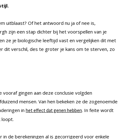
ijl.
em uitblaast? Of het antwoord nu ja of nee is,
h zijn een stap dichter bij het voorspellen van je
len ze je biologische leeftijd vast en vergelijken dit met
 dit verschil, des te groter je kans om te sterven, zo
ie vooraf gingen aan deze conclusie volgden
vijfduizend mensen. Van hen bekeken ze de zogenoemde
nderingen in
. In feite wordt
het effect dat genen hebben
 loopt.
 in de berekeningen al is gecorrigeerd voor enkele