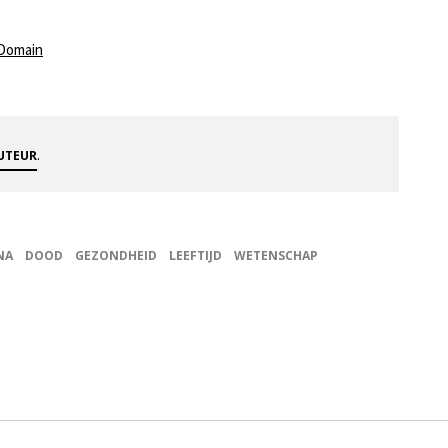
 Domain
.
AUTEUR
NA
DOOD
GEZONDHEID
LEEFTIJD
WETENSCHAP