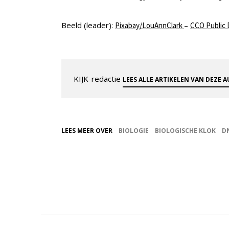
Beeld (leader):
–
Pixabay/LouAnnClark
CCO Public
KIJK-redactie
LEES ALLE ARTIKELEN VAN DEZE 
LEES MEER OVER
BIOLOGIE
BIOLOGISCHE KLOK
D