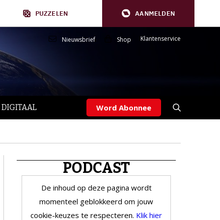
PUZZELEN
AANMELDEN
Klantenservice
Nieuwsbrief
Shop
 DIGITAAL
Word Abonnee
PODCAST
De inhoud op deze pagina wordt
momenteel geblokkeerd om jouw
cookie-keuzes te respecteren.
Klik hier