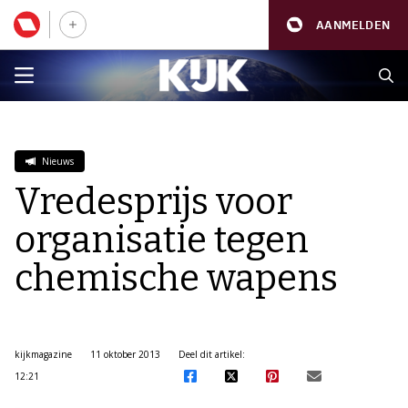
AANMELDEN
Nieuws
Vredesprijs voor
organisatie tegen
chemische wapens
kijkmagazine
11 oktober 2013
Deel dit artikel:
12:21