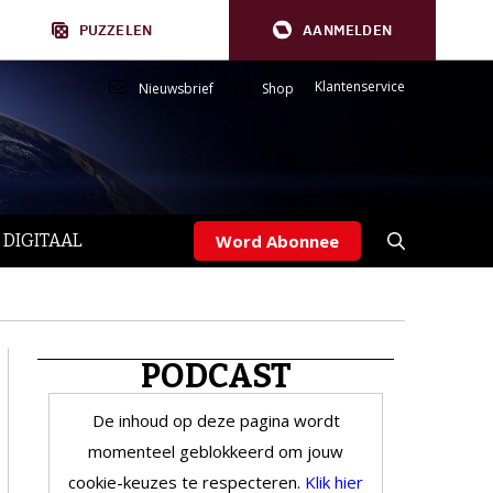
PUZZELEN
AANMELDEN
Klantenservice
Nieuwsbrief
Shop
 DIGITAAL
Word Abonnee
PODCAST
De inhoud op deze pagina wordt
momenteel geblokkeerd om jouw
cookie-keuzes te respecteren.
Klik hier