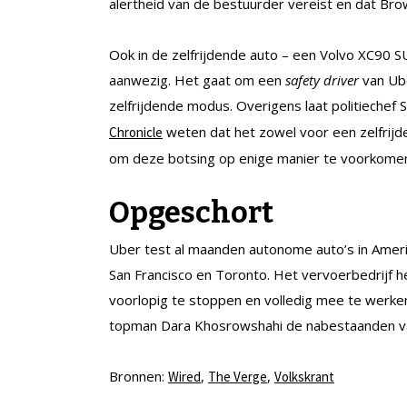
alertheid van de bestuurder vereist en dat Bro
Ook in de zelfrijdende auto – een Volvo XC90 
aanwezig. Het gaat om een
safety driver
van Ube
zelfrijdende modus. Overigens laat politiechef
weten dat het zowel voor een zelfrijd
Chronicle
om deze botsing op enige manier te voorkome
Opgeschort
Uber test al maanden autonome auto’s in Ameri
San Francisco en Toronto. Het vervoerbedrijf h
voorlopig te stoppen en volledig mee te werke
topman Dara Khosrowshahi de nabestaanden van 
Bronnen:
,
,
Wired
The Verge
Volkskrant