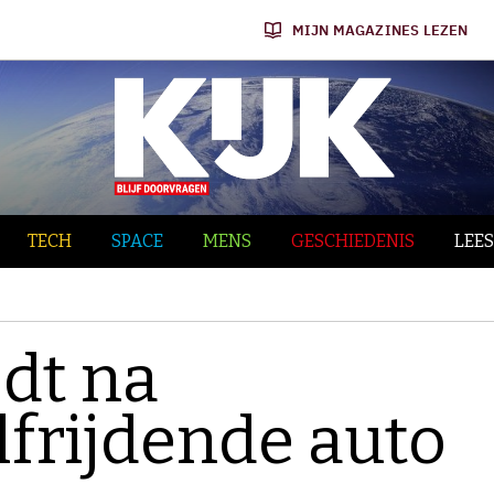
MIJN MAGAZINES LEZEN
TECH
SPACE
MENS
GESCHIEDENIS
LEES
jdt na
lfrijdende auto