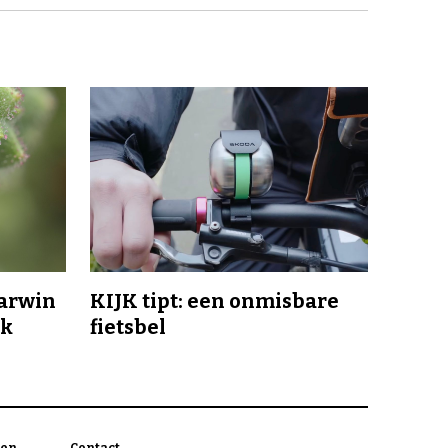
Darwin
KIJK tipt: een onmisbare
jk
fietsbel
en
Contact