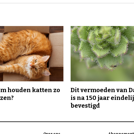
m houden katten zo
Dit vermoeden van 
ozen?
is na 150 jaar eindeli
bevestigd
Over ons
Abonnement