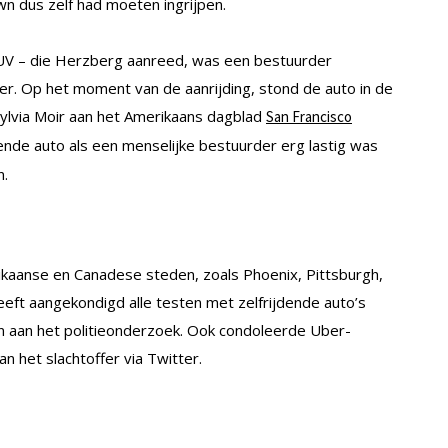
wn dus zelf had moeten ingrijpen.
SUV – die Herzberg aanreed, was een bestuurder
r. Op het moment van de aanrijding, stond de auto in de
 Sylvia Moir aan het Amerikaans dagblad
San Francisco
ende auto als een menselijke bestuurder erg lastig was
n.
kaanse en Canadese steden, zoals Phoenix, Pittsburgh,
eeft aangekondigd alle testen met zelfrijdende auto’s
n aan het politieonderzoek. Ook condoleerde Uber-
het slachtoffer via Twitter.