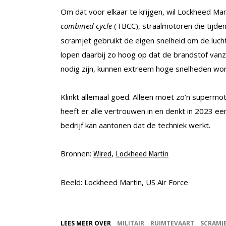
Om dat voor elkaar te krijgen, wil Lockheed 
combined cycle
(TBCC), straalmotoren die tijden
scramjet gebruikt de eigen snelheid om de luc
lopen daarbij zo hoog op dat de brandstof va
nodig zijn, kunnen extreem hoge snelheden wo
Klinkt allemaal goed. Alleen moet zo’n superm
heeft er alle vertrouwen in en denkt in 2023 e
bedrijf kan aantonen dat de techniek werkt.
Bronnen:
,
Wired
Lockheed Martin
Beeld: Lockheed Martin, US Air Force
LEES MEER OVER
MILITAIR
RUIMTEVAART
SCRAMJ