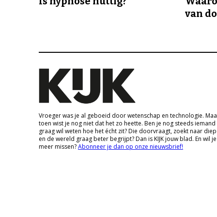
Is hypnose nuttig?
Waaro
van d
Vroeger was je al geboeid door wetenschap en technologie. Maa
toen wist je nog niet dat het zo heette. Ben je nog steeds iemand
graag wil weten hoe het écht zit? Die doorvraagt, zoekt naar die
en de wereld graag beter begrijpt? Dan is KIJK jouw blad. En wil je
meer missen?
Abonneer je dan op onze nieuwsbrief!