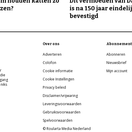
m houden katten zo
Dit vermoeden van 
ozen?
is na 150 jaar eindeli
bevestigd
Over ons
Abonnement
Adverteren
Abonneren
Colofon
Nieuwsbrief
r
Cookie informatie
Mijn account
 die
Cookie Instellingen
pgang
 niks
Privacy beleid
Disclaimer/vrijwaring
Leveringsvoorwaarden
Gebruiksvoorwaarden
Spelvoorwaarden
© Roularta Media Nederland