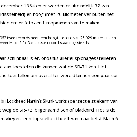
 december 1964 en er werden er uiteindelijk 32 van
uidssnelheid) en hoog (met 20 kilometer ver buiten het
gebied om er foto- en filmopnamen van te maken.
7962 twee records neer: een hoogterecord van 25.929 meter en een
eer Mach 3.3). Dat laatste record staat nog steeds.
r schijnbaar is er, ondanks allerlei spionagesatellieten
 aan toestellen die kunnen wat de SR-71 kon. Het
ne toestellen om overal ter wereld binnen een paar uur
 bij
(de ‘sectie stiekem’ van
Lockheed Martin’s Skunk works
lweg de SR-72, bijgenaamd Son of Blackbird. Het is de
en vliegen, een topsnelheid heeft van maar liefst Mach 6