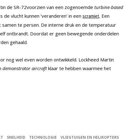
Martin de SR-72voorzien van een zogenoemde
turbine-based
s de vlucht kunnen ‘veranderen’ in een
. Een
scramjet
ht samen te persen. De interne druk en de temperatuur
nzelf ontbrandt. Doordat er geen bewegende onderdelen
rden gehaald.
otor nog wel even worden ontwikkeld. Lockheed Martin
en
demonstrator aircraft
klaar te hebben waarmee het
ET
SNELHEID
TECHNOLOGIE
VLIEGTUIGEN EN HELIKOPTERS