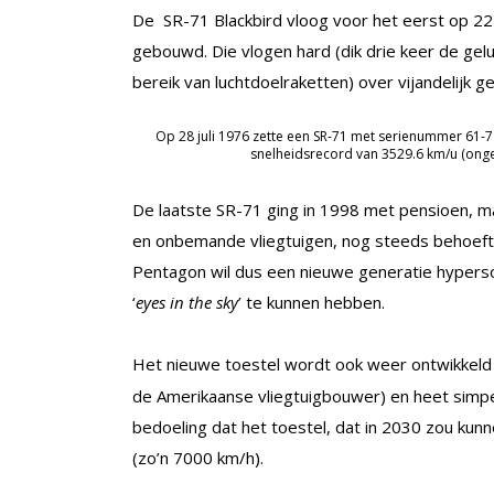
De SR-71 Blackbird vloog voor het eerst op 22
gebouwd. Die vlogen hard (dik drie keer de gel
bereik van luchtdoelraketten) over vijandelijk 
Op 28 juli 1976 zette een SR-71 met serienummer 61-
snelheidsrecord van 3529.6 km/u (ongev
De laatste SR-71 ging in 1998 met pensioen, maa
en onbemande vliegtuigen, nog steeds behoefte
Pentagon wil dus een nieuwe generatie hyperso
‘
eyes in the sky
’ te kunnen hebben.
Het nieuwe toestel wordt ook weer ontwikkeld
de Amerikaanse vliegtuigbouwer) en heet simpe
bedoeling dat het toestel, dat in 2030 zou kunn
(zo’n 7000 km/h).