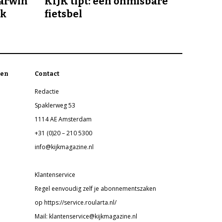
Darwin
KIJK tipt: een onmisbare
jk
fietsbel
en
Contact
Redactie
Spaklerweg 53
1114 AE Amsterdam
+31 (0)20 – 210 5300
info@kijkmagazine.nl
Klantenservice
Regel eenvoudig zelf je abonnementszaken
op https://service.roularta.nl/
Mail: klantenservice@kijkmagazine.nl