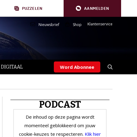
PUZZELEN
AANMELDEN
Klantenservice
Nieuwsbrief
Shop
 DIGITAAL
Word Abonnee
PODCAST
De inhoud op deze pagina wordt
momenteel geblokkeerd om jouw
cookie-keuzes te respecteren.
Klik hier