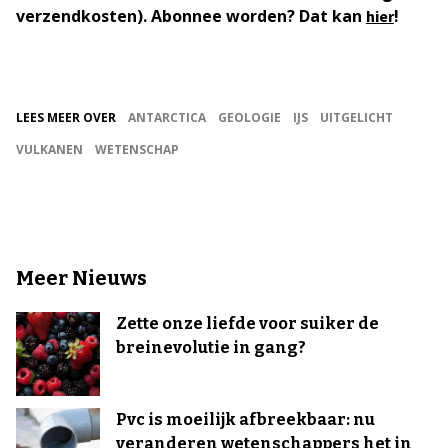
verzendkosten). Abonnee worden? Dat kan
!
hier
LEES MEER OVER
ANTARCTICA
GEOLOGIE
IJS
UITGELICHT
VULKANEN
WETENSCHAP
Meer Nieuws
Zette onze liefde voor suiker de
breinevolutie in gang?
Pvc is moeilijk afbreekbaar: nu
veranderen wetenschappers het in