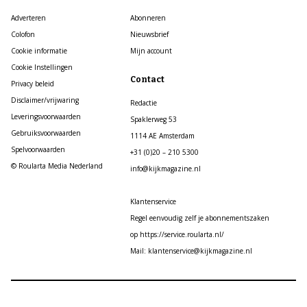
Adverteren
Abonneren
Colofon
Nieuwsbrief
Cookie informatie
Mijn account
Cookie Instellingen
Contact
Privacy beleid
Disclaimer/vrijwaring
Redactie
Leveringsvoorwaarden
Spaklerweg 53
Gebruiksvoorwaarden
1114 AE Amsterdam
Spelvoorwaarden
+31 (0)20 – 210 5300
© Roularta Media Nederland
info@kijkmagazine.nl
Klantenservice
Regel eenvoudig zelf je abonnementszaken
op https://service.roularta.nl/
Mail: klantenservice@kijkmagazine.nl