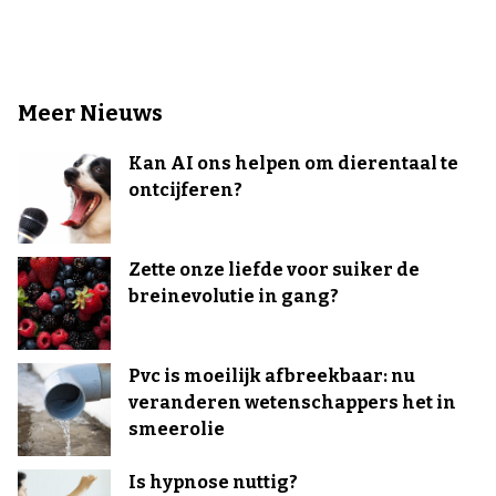
Meer Nieuws
Kan AI ons helpen om dierentaal te
ontcijferen?
Zette onze liefde voor suiker de
breinevolutie in gang?
Pvc is moeilijk afbreekbaar: nu
veranderen wetenschappers het in
smeerolie
Is hypnose nuttig?