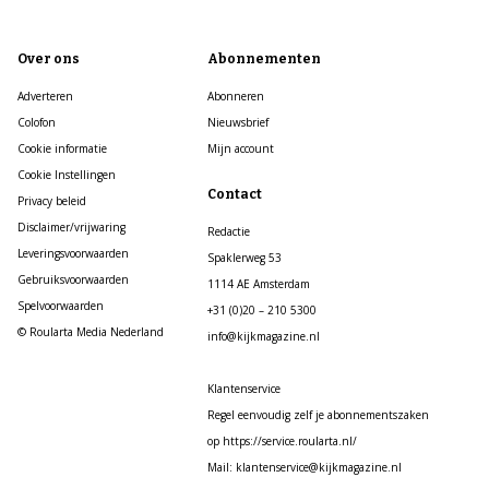
Over ons
Abonnementen
Adverteren
Abonneren
Colofon
Nieuwsbrief
Cookie informatie
Mijn account
Cookie Instellingen
Contact
Privacy beleid
Disclaimer/vrijwaring
Redactie
Leveringsvoorwaarden
Spaklerweg 53
Gebruiksvoorwaarden
1114 AE Amsterdam
Spelvoorwaarden
+31 (0)20 – 210 5300
© Roularta Media Nederland
info@kijkmagazine.nl
Klantenservice
Regel eenvoudig zelf je abonnementszaken
op https://service.roularta.nl/
Mail: klantenservice@kijkmagazine.nl