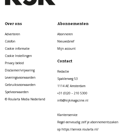
Over ons
Abonnementen
Adverteren
Abonneren
Colofon
Nieuwsbrief
Cookie informatie
Mijn account
Cookie Instellingen
Contact
Privacy beleid
Disclaimer/vrijwaring
Redactie
Leveringsvoorwaarden
Spaklerweg 53
Gebruiksvoorwaarden
1114 AE Amsterdam
Spelvoorwaarden
+31 (0)20 – 210 5300
© Roularta Media Nederland
info@kijkmagazine.nl
Klantenservice
Regel eenvoudig zelf je abonnementszaken
op https://service.roularta.nl/