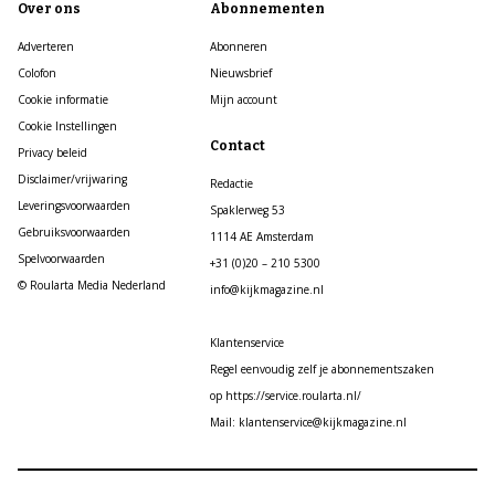
Over ons
Abonnementen
Adverteren
Abonneren
Colofon
Nieuwsbrief
Cookie informatie
Mijn account
Cookie Instellingen
Contact
Privacy beleid
Disclaimer/vrijwaring
Redactie
Leveringsvoorwaarden
Spaklerweg 53
Gebruiksvoorwaarden
1114 AE Amsterdam
Spelvoorwaarden
+31 (0)20 – 210 5300
© Roularta Media Nederland
info@kijkmagazine.nl
Klantenservice
Regel eenvoudig zelf je abonnementszaken
op https://service.roularta.nl/
Mail: klantenservice@kijkmagazine.nl