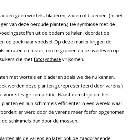
hadden geen wortels, bladeren, zaden of bloemen. (In het
anger van deze oeroude planten.) De symbiose met de
oedingsstoffen uit de bodem te halen, doordat de
 op zoek naar voedsel. Op deze manier krijgen de
s nitraten en fosfor, om te groeien en te overleven op
 suikers die met
vrijkomen.
fotosynthese
nten met wortels en bladeren zoals we die nu kennen,
oek werden deze planten gerepresenteerd door varens.)
 voor stevige competitie. Naast een strijd om het
 planten en hun schimmels efficiënter in een wereld waar
woorden: er werd door de varens meer fosfor opgenomen
n de schimmels dan door de mossen.
planten als de varens en later ook de zaaddragende