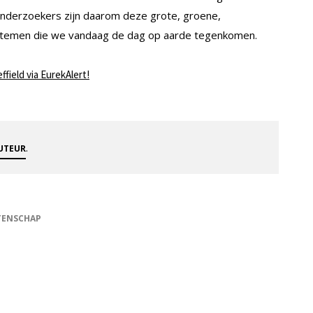
 onderzoekers zijn daarom deze grote, groene,
stemen die we vandaag de dag op aarde tegenkomen.
ffield via EurekAlert!
.
AUTEUR
TENSCHAP