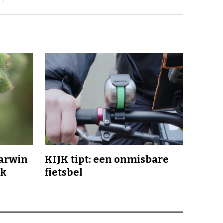
Darwin
KIJK tipt: een onmisbare
jk
fietsbel