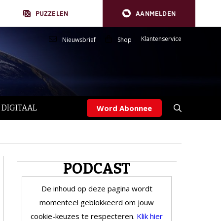
PUZZELEN
AANMELDEN
Klantenservice
Nieuwsbrief
Shop
 DIGITAAL
Word Abonnee
PODCAST
De inhoud op deze pagina wordt
momenteel geblokkeerd om jouw
cookie-keuzes te respecteren.
Klik hier