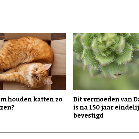
m houden katten zo
Dit vermoeden van 
ozen?
is na 150 jaar eindeli
bevestigd