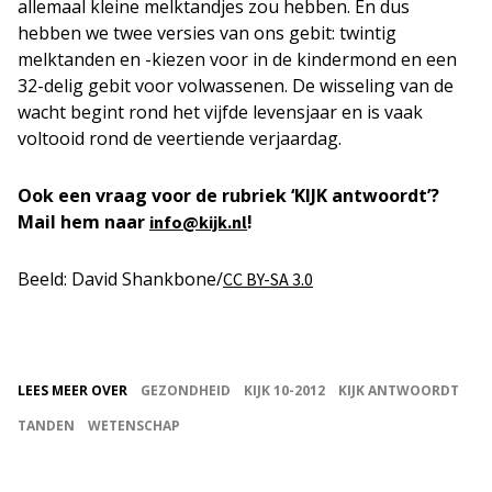
allemaal kleine melktandjes zou hebben. En dus
hebben we twee versies van ons gebit: twintig
melktanden en -kiezen voor in de kindermond en een
32-delig gebit voor volwassenen. De wisseling van de
wacht begint rond het vijfde levensjaar en is vaak
voltooid rond de veertiende verjaardag.
Ook een vraag voor de rubriek ‘KIJK antwoordt’?
Mail hem naar
!
info@kijk.nl
Beeld: David Shankbone/
CC BY-SA 3.0
LEES MEER OVER
GEZONDHEID
KIJK 10-2012
KIJK ANTWOORDT
TANDEN
WETENSCHAP