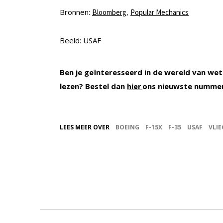
Bronnen:
,
Bloomberg
Popular Mechanics
Beeld: USAF
Ben je geïnteresseerd in de wereld van wet
lezen? Bestel dan
ons nieuwste numme
hier
LEES MEER OVER
BOEING
F-15X
F-35
USAF
VLIE