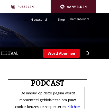
PUZZELEN
AANMELDEN
Klantenservice
Nieuwsbrief
Shop
 DIGITAAL
Word Abonnee
PODCAST
De inhoud op deze pagina wordt
momenteel geblokkeerd om jouw
cookie-keuzes te respecteren.
Klik hier