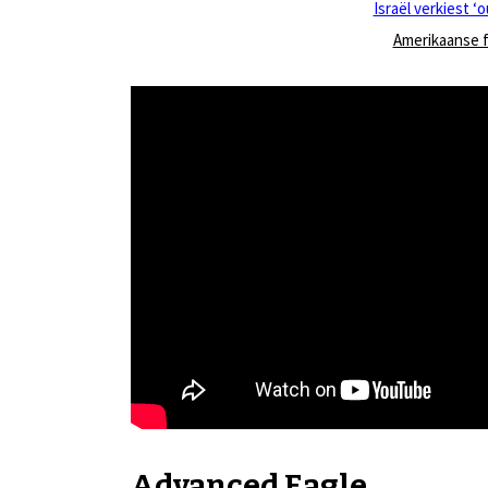
Israël verkiest 
Amerikaanse f
Advanced Eagle