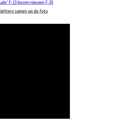
‘oude’ F-15 boven nieuwe F-35
ighters samen op de foto