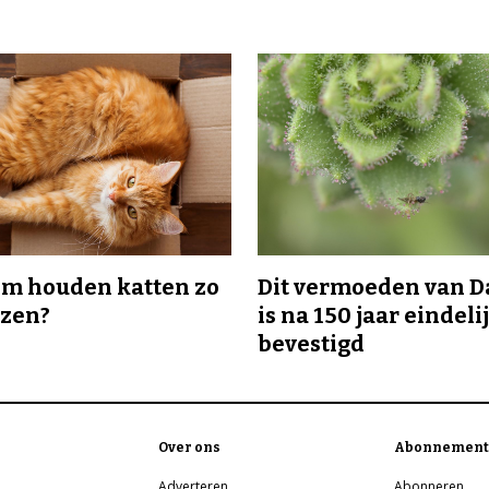
m houden katten zo
Dit vermoeden van 
ozen?
is na 150 jaar eindeli
bevestigd
Over ons
Abonnement
Adverteren
Abonneren