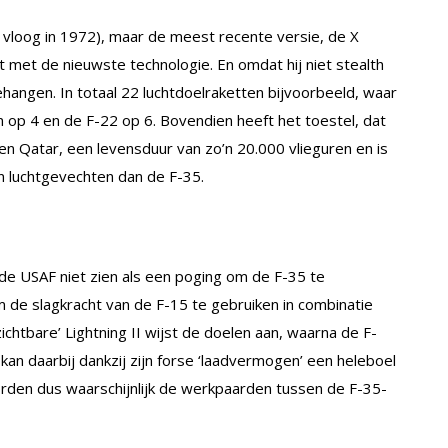
 vloog in 1972), maar de meest recente versie, de X
 met de nieuwste technologie. En omdat hij niet stealth
ehangen. In totaal 22 luchtdoelraketten bijvoorbeeld, waar
ken op 4 en de F-22 op 6. Bovendien heeft het toestel, dat
n Qatar, een levensduur van zo’n 20.000 vlieguren en is
in luchtgevechten dan de F-35.
 USAF niet zien als een poging om de F-35 te
m de slagkracht van de F-15 te gebruiken in combinatie
ichtbare’ Lightning II wijst de doelen aan, waarna de F-
kan daarbij dankzij zijn forse ‘laadvermogen’ een heleboel
orden dus waarschijnlijk de werkpaarden tussen de F-35-