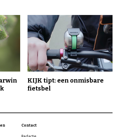
Darwin
KIJK tipt: een onmisbare
jk
fietsbel
en
Contact
Redactie