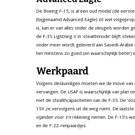
De Boeing F-15, is al een oud model (de eerste
(bijgenaamd Advanced Eagle) zit wel volgepropt
is, kan er van alles onder de vleugels worden g
de F-35 Lightning II in ‘stealthmode’ blijft ste
onder meer wordt geleverd aan Saoedi-Arabië e
het minstens zo goed (en waarschijnlijk beter) 
Werkpaard
Volgens deskundigen moeten we de move van de
vervangen. De USAF is waarschijnlijk van plan o
met de stealthcapaciteiten van de F-35. De ‘onz
15X ze vervolgens uit de weg ruimt. De laatste 
vijanden voor z’n rekening nemen. De F-15’s w
en de F-22-renpaardjes.