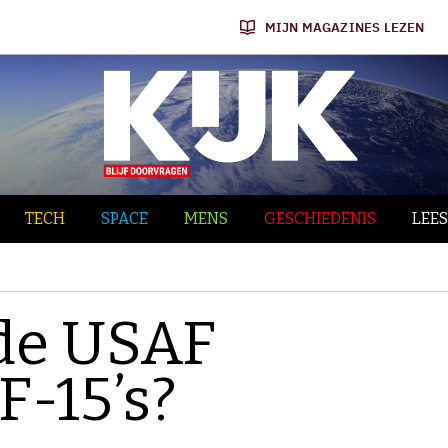
MIJN MAGAZINES LEZEN
TECH
SPACE
MENS
GESCHIEDENIS
LEES
de USAF
F-15’s?