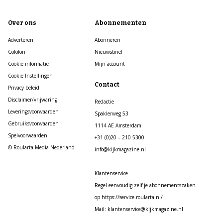
Over ons
Abonnementen
Adverteren
Abonneren
Colofon
Nieuwsbrief
Cookie informatie
Mijn account
Cookie Instellingen
Contact
Privacy beleid
Disclaimer/vrijwaring
Redactie
Leveringsvoorwaarden
Spaklerweg 53
Gebruiksvoorwaarden
1114 AE Amsterdam
Spelvoorwaarden
+31 (0)20 – 210 5300
© Roularta Media Nederland
info@kijkmagazine.nl
Klantenservice
Regel eenvoudig zelf je abonnementszaken
op https://service.roularta.nl/
Mail: klantenservice@kijkmagazine.nl