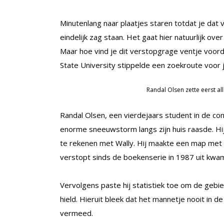
Minutenlang naar plaatjes staren totdat je da
eindelijk zag staan. Het gaat hier natuurlijk o
Maar hoe vind je dit verstopgrage ventje voorda
State University stippelde een zoekroute voor je
Randal Olsen zette eerst all
Randal Olsen, een vierdejaars student in de 
enorme sneeuwstorm langs zijn huis raasde. Hij
te rekenen met Wally. Hij maakte een map met a
verstopt sinds de boekenserie in 1987 uit kwam
Vervolgens paste hij statistiek toe om de gebied
hield. Hieruit bleek dat het mannetje nooit in d
vermeed.