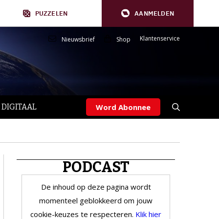
PUZZELEN
AANMELDEN
Klantenservice
Nieuwsbrief
Shop
 DIGITAAL
Word Abonnee
PODCAST
De inhoud op deze pagina wordt
momenteel geblokkeerd om jouw
cookie-keuzes te respecteren.
Klik hier