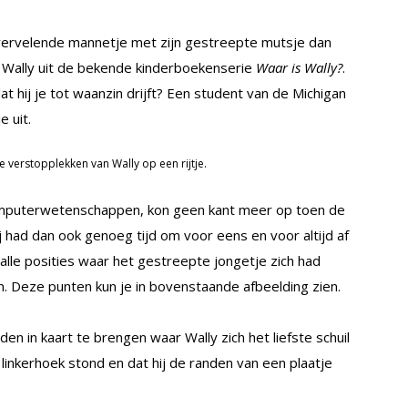
t vervelende mannetje met zijn gestreepte mutsje dan
ver Wally uit de bekende kinderboekenserie
Waar is Wally?
.
t hij je tot waanzin drijft? Een student van de Michigan
 uit.
e verstopplekken van Wally op een rijtje.
computerwetenschappen, kon geen kant meer op toen de
 had dan ook genoeg tijd om voor eens en voor altijd af
lle posities waar het gestreepte jongetje zich had
. Deze punten kun je in bovenstaande afbeelding zien.
en in kaart te brengen waar Wally zich het liefste schuil
e linkerhoek stond en dat hij de randen van een plaatje