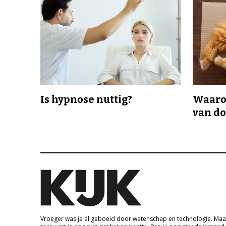
Is hypnose nuttig?
Waaro
van d
Vroeger was je al geboeid door wetenschap en technologie. Maa