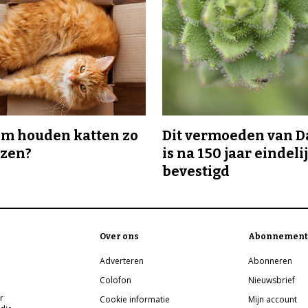
m houden katten zo
Dit vermoeden van 
ozen?
is na 150 jaar eindeli
bevestigd
Over ons
Abonnement
Adverteren
Abonneren
Colofon
Nieuwsbrief
r
Cookie informatie
Mijn account