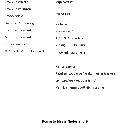
Cookie informatie
Mijn account
Cookie Instellingen
Contact
Privacy beleid
Disclaimer/vrijwaring
Redactie
Leveringsvoorwaarden
Spaklerweg 53
Gebruiksvoorwaarden
1114 AE Amsterdam
Spelvoorwaarden
+31 (0)20 – 210 5300
© Roularta Media Nederland
info@kijkmagazine.nl
Klantenservice
Regel eenvoudig zelf je abonnementszaken
op https://service.roularta.nl/
Mail: klantenservice@kijkmagazine.nl
Roularta Media Nederland ©