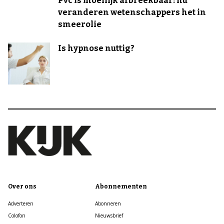
Pvc is moeilijk afbreekbaar: nu
veranderen wetenschappers het in
smeerolie
Is hypnose nuttig?
Over ons
Abonnementen
Adverteren
Abonneren
Colofon
Nieuwsbrief