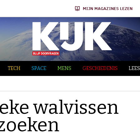
MIJN MAGAZINES LEZEN
TECH
SPACE
MENS
GESCHIEDENIS
LEES
ieke walvissen
rzoeken