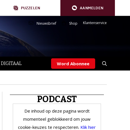
PUZZELEN
AANMELDEN
Klantenservice
Nieuwsbrief
Shop
 DIGITAAL
Word Abonnee
PODCAST
De inhoud op deze pagina wordt
momenteel geblokkeerd om jouw
cookie-keuzes te respecteren.
Klik hier