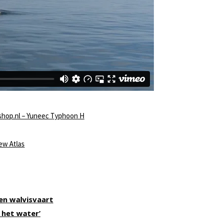
hop.nl – Yuneec Typhoon H
ew Atlas
en walvisvaart
 het water’