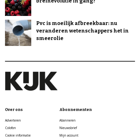
breinevolutie in gang?
Pvc is moeilijk afbreekbaar: nu
veranderen wetenschappers het in
smeerolie
Over ons
Abonnementen
Adverteren
Abonneren
Colofon
Nieuwsbrief
Cookie informatie
Mijn account