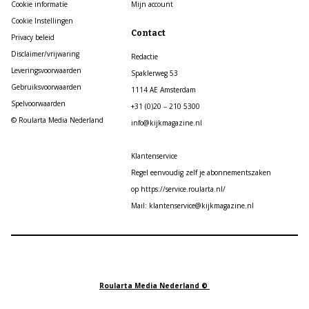
Cookie informatie
Mijn account
Cookie Instellingen
Contact
Privacy beleid
Disclaimer/vrijwaring
Redactie
Leveringsvoorwaarden
Spaklerweg 53
Gebruiksvoorwaarden
1114 AE Amsterdam
Spelvoorwaarden
+31 (0)20 – 210 5300
© Roularta Media Nederland
info@kijkmagazine.nl
Klantenservice
Regel eenvoudig zelf je abonnementszaken
op https://service.roularta.nl/
Mail: klantenservice@kijkmagazine.nl
Roularta Media Nederland ©