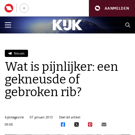
AANMELDEN
Nieuws
Wat is pijnlijker: een
gekneusde of
gebroken rib?
kijkmagazine
07 januari 2013
Deel dit artikel:
09:00