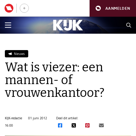
AANMELDEN
Nieuws
Wat is viezer: een
mannen- of
vrouwenkantoor?
KIJK-redactie
01 juni 2012
Deel dit artikel:
16:00