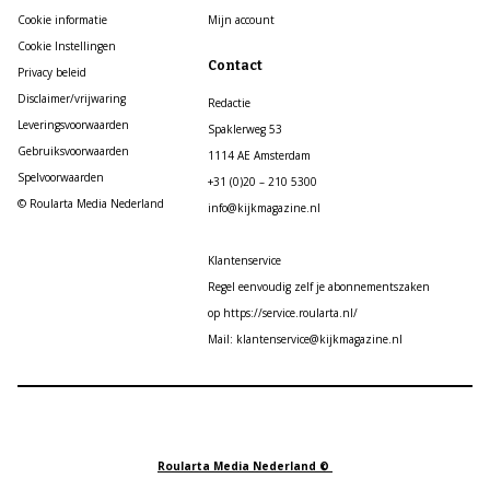
Cookie informatie
Mijn account
Cookie Instellingen
Contact
Privacy beleid
Disclaimer/vrijwaring
Redactie
Leveringsvoorwaarden
Spaklerweg 53
Gebruiksvoorwaarden
1114 AE Amsterdam
Spelvoorwaarden
+31 (0)20 – 210 5300
© Roularta Media Nederland
info@kijkmagazine.nl
Klantenservice
Regel eenvoudig zelf je abonnementszaken
op https://service.roularta.nl/
Mail: klantenservice@kijkmagazine.nl
Roularta Media Nederland ©