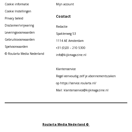
Cookie informatie
Mijn account
Cookie Instellingen
Contact
Privacy beleid
Disclaimer/vrijwaring
Redactie
Leveringsvoorwaarden
Spaklerweg 53
Gebruiksvoorwaarden
1114 AE Amsterdam
Spelvoorwaarden
+31 (0)20 – 210 5300
© Roularta Media Nederland
info@kijkmagazine.nl
Klantenservice
Regel eenvoudig zelf je abonnementszaken
op https://service.roularta.nl/
Mail: klantenservice@kijkmagazine.nl
Roularta Media Nederland ©