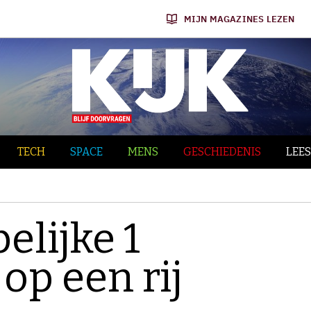
MIJN MAGAZINES LEZEN
TECH
SPACE
MENS
GESCHIEDENIS
LEES
lijke 1
op een rij