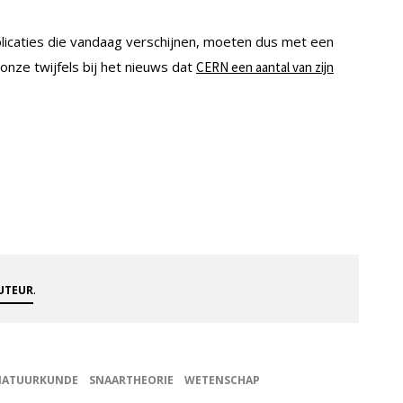
blicaties die vandaag verschijnen, moeten dus met een
nze twijfels bij het nieuws dat
CERN een aantal van zijn
.
AUTEUR
NATUURKUNDE
SNAARTHEORIE
WETENSCHAP