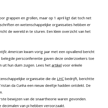
r grappen en grollen, maar op 1 april ligt dat toch net
schriften en wetenschappelijke organisaties hebben er
ht de wereld in te sturen. Een klein overzicht van het
ntific American
kwam vorig jaar met een opvallend bericht
l belegde persconferentie gaven deze onderzoekers toe
n uit hun duim zuigen. Lees het
artikel
voor enkele
tenschappelijke organisatie die de
LHC
bedrijft, berichtte
Tristan da Cunha een nieuw deeltje hadden ontdekt. De
on
.
rste bewijzen van de snaartheorie waren gevonden.
e decimalen van pi hebben veroorzaakt.