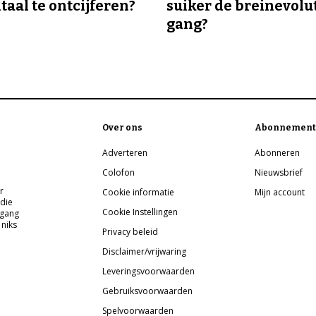
taal te ontcijferen?
suiker de breinevolut
gang?
Over ons
Abonnement
Adverteren
Abonneren
Colofon
Nieuwsbrief
r
Cookie informatie
Mijn account
 die
Cookie Instellingen
pgang
 niks
Privacy beleid
Disclaimer/vrijwaring
Leveringsvoorwaarden
Gebruiksvoorwaarden
Spelvoorwaarden