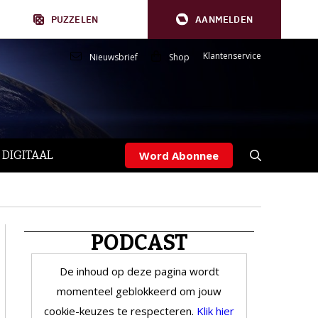
PUZZELEN
AANMELDEN
Klantenservice
Nieuwsbrief
Shop
 DIGITAAL
Word Abonnee
PODCAST
De inhoud op deze pagina wordt
momenteel geblokkeerd om jouw
cookie-keuzes te respecteren.
Klik hier