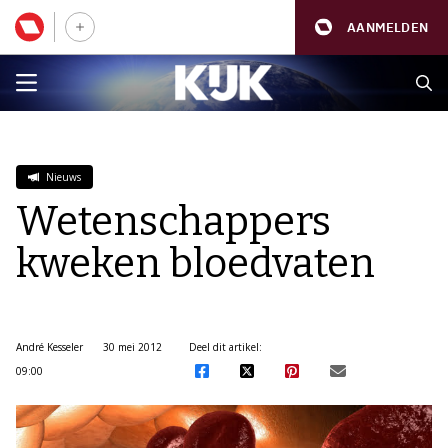
AANMELDEN
Nieuws
Wetenschappers
kweken bloedvaten
André Kesseler
30 mei 2012
Deel dit artikel:
09:00