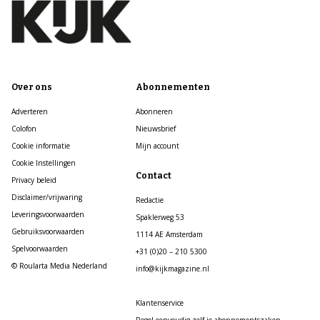
Over ons
Abonnementen
Adverteren
Abonneren
Colofon
Nieuwsbrief
Cookie informatie
Mijn account
Cookie Instellingen
Contact
Privacy beleid
Disclaimer/vrijwaring
Redactie
Leveringsvoorwaarden
Spaklerweg 53
Gebruiksvoorwaarden
1114 AE Amsterdam
Spelvoorwaarden
+31 (0)20 – 210 5300
© Roularta Media Nederland
info@kijkmagazine.nl
Klantenservice