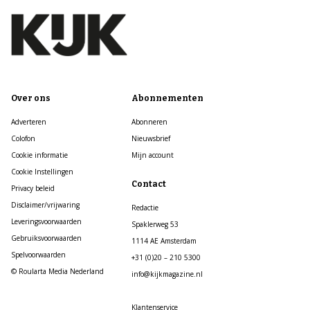
Over ons
Abonnementen
Adverteren
Abonneren
Colofon
Nieuwsbrief
Cookie informatie
Mijn account
Cookie Instellingen
Contact
Privacy beleid
Disclaimer/vrijwaring
Redactie
Leveringsvoorwaarden
Spaklerweg 53
Gebruiksvoorwaarden
1114 AE Amsterdam
Spelvoorwaarden
+31 (0)20 – 210 5300
© Roularta Media Nederland
info@kijkmagazine.nl
Klantenservice