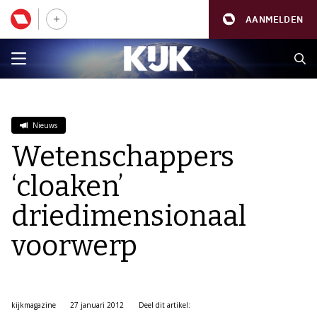
AANMELDEN
Nieuws
Wetenschappers
‘cloaken’
driedimensionaal
voorwerp
kijkmagazine
27 januari 2012
Deel dit artikel: