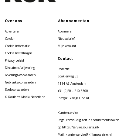
Over ons
Abonnementen
Adverteren
Abonneren
Colofon
Nieuwsbrief
Cookie informatie
Mijn account
Cookie Instellingen
Contact
Privacy beleid
Disclaimer/vrijwaring
Redactie
Leveringsvoorwaarden
Spaklerweg 53
Gebruiksvoorwaarden
1114 AE Amsterdam
Spelvoorwaarden
+31 (0)20 – 210 5300
© Roularta Media Nederland
info@kijkmagazine.nl
Klantenservice
Regel eenvoudig zelf je abonnementszaken
op https://service.roularta.nl/
Mail: klantenservice@kijkmagazine.nl