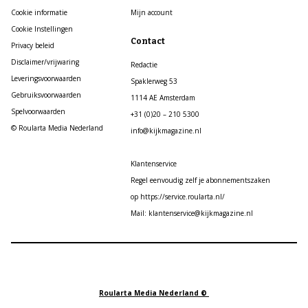
Cookie informatie
Mijn account
Cookie Instellingen
Contact
Privacy beleid
Disclaimer/vrijwaring
Redactie
Leveringsvoorwaarden
Spaklerweg 53
Gebruiksvoorwaarden
1114 AE Amsterdam
Spelvoorwaarden
+31 (0)20 – 210 5300
© Roularta Media Nederland
info@kijkmagazine.nl
Klantenservice
Regel eenvoudig zelf je abonnementszaken
op https://service.roularta.nl/
Mail: klantenservice@kijkmagazine.nl
Roularta Media Nederland ©