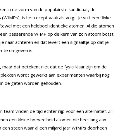
en in de vorm van de populairste kandidaat, de
es
(WIMPs), is het recept vaak als volgt. Je vult een flinke
ftewel met een heleboel identieke atomen. Al die atomen
oe een passerende WIMP op de kern van zo’n atoom botst.
 naar achteren en dat levert een signaaltje op dat je
imte omgeven is.
maar dat betekent niet dat de fysici klaar zijn om de
de plekken wordt gewerkt aan experimenten waarbij nóg
in de gaten worden gehouden.
jn team vinden de tijd echter rijp voor een alternatief. Zij
tomen een kleine hoeveelheid atomen die heel lang aan
em een steen waar al een miljard jaar WIMPs doorheen