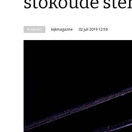
stokoude ste
Artikelen
kijkmagazine
02 juli 2019 12:59