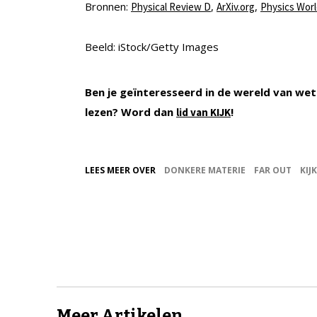
Bronnen:
,
,
Physical Review D
ArXiv.org
Physics Wor
Beeld: iStock/Getty Images
Ben je geïnteresseerd in de wereld van wet
lezen? Word dan
!
lid van KIJK
LEES MEER OVER
DONKERE MATERIE
FAR OUT
KIJ
Meer Artikelen