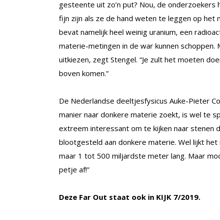
gesteente uit zo’n put? Nou, de onderzoekers 
fijn zijn als ze de hand weten te leggen op het m
bevat namelijk heel weinig uranium, een radioac
materie-metingen in de war kunnen schoppen. Ma
uitkiezen, zegt Stengel. “Je zult het moeten doe
boven komen.”
De Nederlandse deeltjesfysicus Auke-Pieter Col
manier naar donkere materie zoekt, is wel te sp
extreem interessant om te kijken naar stenen di
blootgesteld aan donkere materie. Wel lijkt het
maar 1 tot 500 miljardste meter lang. Maar mo
petje af!”
Deze Far Out staat ook in KIJK 7/2019.