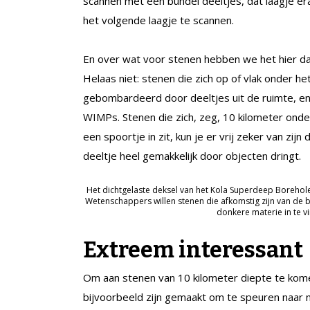
scannen met een bundel deeltjes, dat laagje er
het volgende laagje te scannen.
En over wat voor stenen hebben we het hier da
Helaas niet: stenen die zich op of vlak onder h
gebombardeerd door deeltjes uit de ruimte, en
WIMPs. Stenen die zich, zeg, 10 kilometer onde
een spoortje in zit, kun je er vrij zeker van zi
deeltje heel gemakkelijk door objecten dringt.
Het dichtgelaste deksel van het Kola Superdeep Borehole
Wetenschappers willen stenen die afkomstig zijn van de
donkere materie in te v
Extreem interessant
Om aan stenen van 10 kilometer diepte te komen
bijvoorbeeld zijn gemaakt om te speuren naar 