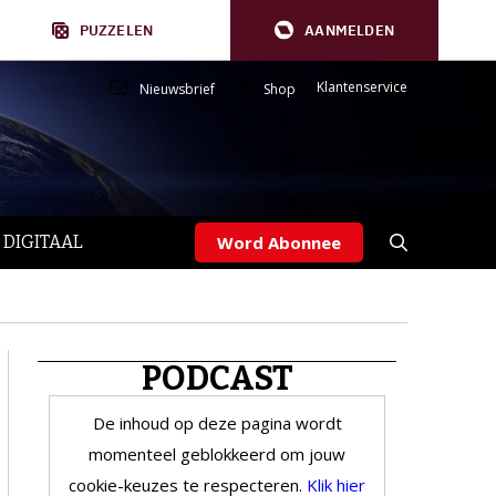
PUZZELEN
AANMELDEN
Klantenservice
Nieuwsbrief
Shop
 DIGITAAL
Word Abonnee
PODCAST
De inhoud op deze pagina wordt
momenteel geblokkeerd om jouw
cookie-keuzes te respecteren.
Klik hier