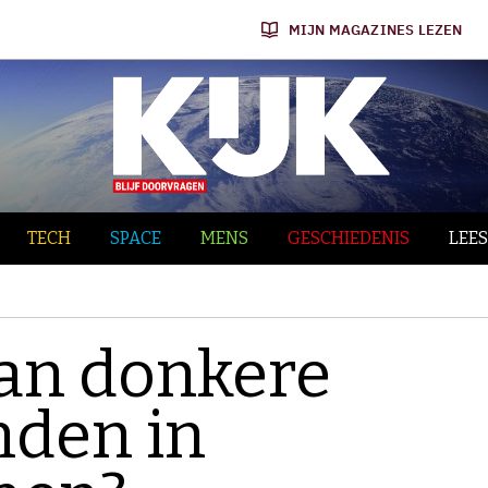
MIJN MAGAZINES LEZEN
TECH
SPACE
MENS
GESCHIEDENIS
LEES
van donkere
nden in