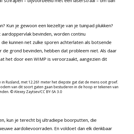
af schrapen – bijvoorbeeld met een laserstraal – om dan
n? Kun je gewoon een kiezeltje van je tuinpad plukken?
et aardoppervlak bevinden, worden continu
 die kunnen net zulke sporen achterlaten als botsende
r de grond bevinden, hebben dat probleem niet. Als daar
jn dat het door een WIMP is veroorzaakt, aangezien dit
 in Rusland, met 12.261 meter het diepste gat dat de mens ooit groef.
 bodem van dit soort gaten gaan bestuderen in de hoop er tekenen van
inden. © Alexey Zaytsev/CC BY-SA 3.0
, kun je terecht bij ultradiepe boorputten, die
nieuwe aardolievoorraden. En voldoet dan elk denkbaar