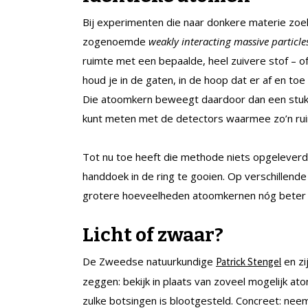
Bij experimenten die naar donkere materie zoek
zogenoemde
weakly interacting massive particl
ruimte met een bepaalde, heel zuivere stof – o
houd je in de gaten, in de hoop dat er af en t
Die atoomkern beweegt daardoor dan een stukje
kunt meten met de detectors waarmee zo’n ru
Tot nu toe heeft die methode niets opgeleverd, 
handdoek in de ring te gooien. Op verschillen
grotere hoeveelheden atoomkernen nóg beter 
Licht of zwaar?
De Zweedse natuurkundige
en zi
Patrick Stengel
zeggen: bekijk in plaats van zoveel mogelijk a
zulke botsingen is blootgesteld. Concreet: ne