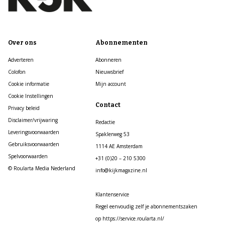
Over ons
Abonnementen
Adverteren
Abonneren
Colofon
Nieuwsbrief
Cookie informatie
Mijn account
Cookie Instellingen
Contact
Privacy beleid
Disclaimer/vrijwaring
Redactie
Leveringsvoorwaarden
Spaklerweg 53
Gebruiksvoorwaarden
1114 AE Amsterdam
Spelvoorwaarden
+31 (0)20 – 210 5300
© Roularta Media Nederland
info@kijkmagazine.nl
Klantenservice
Regel eenvoudig zelf je abonnementszaken
op https://service.roularta.nl/