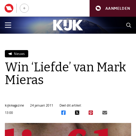
AANMELDEN
Nieuws
Win ‘Liefde’ van Mark
Mieras
kijkmagazine
24 januari 2011
Deel dit artikel:
13:00