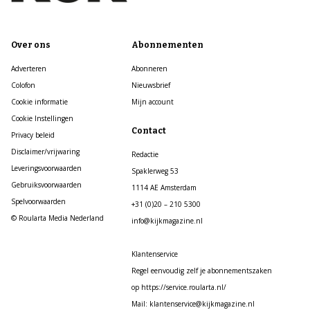
Over ons
Abonnementen
Adverteren
Abonneren
Colofon
Nieuwsbrief
Cookie informatie
Mijn account
Cookie Instellingen
Contact
Privacy beleid
Disclaimer/vrijwaring
Redactie
Leveringsvoorwaarden
Spaklerweg 53
Gebruiksvoorwaarden
1114 AE Amsterdam
Spelvoorwaarden
+31 (0)20 – 210 5300
© Roularta Media Nederland
info@kijkmagazine.nl
Klantenservice
Regel eenvoudig zelf je abonnementszaken
op https://service.roularta.nl/
Mail: klantenservice@kijkmagazine.nl