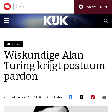
AANMELDEN
Nieuws
Wiskundige Alan
Turing krijgt postuum
pardon
VB
24 december 2013 11:00
Deel dit artikel: