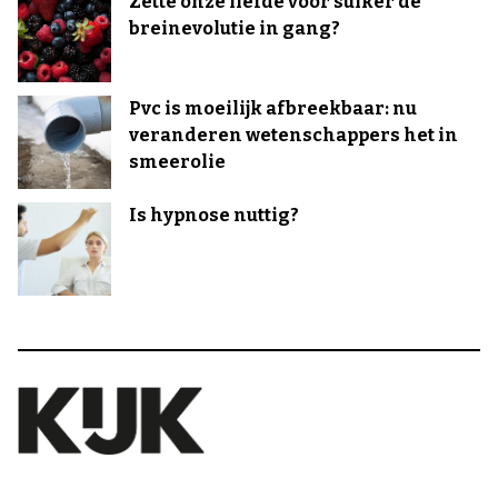
Zette onze liefde voor suiker de
breinevolutie in gang?
Pvc is moeilijk afbreekbaar: nu
veranderen wetenschappers het in
smeerolie
Is hypnose nuttig?