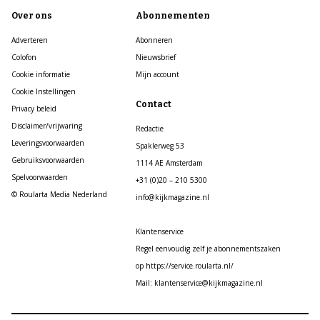
Over ons
Abonnementen
Adverteren
Abonneren
Colofon
Nieuwsbrief
Cookie informatie
Mijn account
Cookie Instellingen
Contact
Privacy beleid
Disclaimer/vrijwaring
Redactie
Leveringsvoorwaarden
Spaklerweg 53
Gebruiksvoorwaarden
1114 AE Amsterdam
Spelvoorwaarden
+31 (0)20 – 210 5300
© Roularta Media Nederland
info@kijkmagazine.nl
Klantenservice
Regel eenvoudig zelf je abonnementszaken
op https://service.roularta.nl/
Mail: klantenservice@kijkmagazine.nl