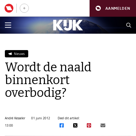
AANMELDEN
Nieuws
Wordt de naald
binnenkort
overbodig?
André Kesseler
01 juni 2012
Deel dit artikel:
13:00