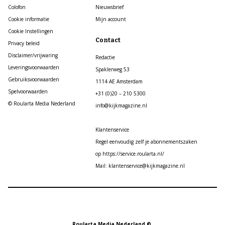
Colofon
Nieuwsbrief
Cookie informatie
Mijn account
Cookie Instellingen
Contact
Privacy beleid
Disclaimer/vrijwaring
Redactie
Leveringsvoorwaarden
Spaklerweg 53
Gebruiksvoorwaarden
1114 AE Amsterdam
Spelvoorwaarden
+31 (0)20 – 210 5300
© Roularta Media Nederland
info@kijkmagazine.nl
Klantenservice
Regel eenvoudig zelf je abonnementszaken
op https://service.roularta.nl/
Mail: klantenservice@kijkmagazine.nl
Roularta Media Nederland ©