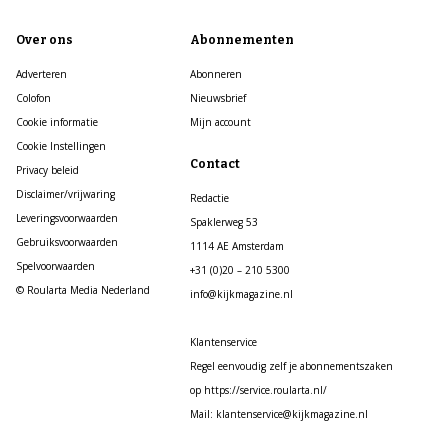
Over ons
Abonnementen
Adverteren
Abonneren
Colofon
Nieuwsbrief
Cookie informatie
Mijn account
Cookie Instellingen
Contact
Privacy beleid
Disclaimer/vrijwaring
Redactie
Leveringsvoorwaarden
Spaklerweg 53
Gebruiksvoorwaarden
1114 AE Amsterdam
Spelvoorwaarden
+31 (0)20 – 210 5300
© Roularta Media Nederland
info@kijkmagazine.nl
Klantenservice
Regel eenvoudig zelf je abonnementszaken
op https://service.roularta.nl/
Mail: klantenservice@kijkmagazine.nl